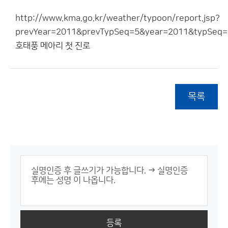
http://www.kma.go.kr/weather/typoon/report.jsp?
prevYear=2011&prevTypSeq=5&year=2011&typSeq
호태풍 메아리 첫 진로
목록
등록