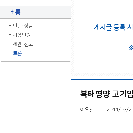
소통
민원·상담
게시글 등록 
기상민원
제안·신고
토론
북태평양 고기압
이우진
2011/07/2