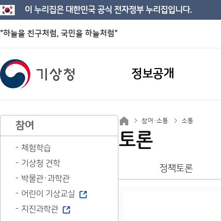
이 누리집은 대한민국 공식 전자정부 누리집입니다.
"하늘을 친구처럼, 국민을 하늘처럼"
정보공개
참여·소통
소통
참여
토론
체험학습
기상청 견학
정책토론
박물관·과학관
어린이 기상교실
지진과학관