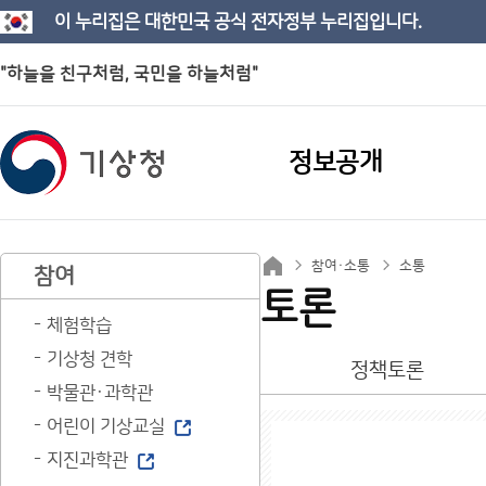
이 누리집은 대한민국 공식 전자정부 누리집입니다.
"하늘을 친구처럼, 국민을 하늘처럼"
정보공개
참여·소통
소통
참여
토론
체험학습
기상청 견학
정책토론
박물관·과학관
어린이 기상교실
지진과학관