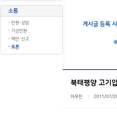
소통
민원·상담
게시글 등록 
기상민원
제안·신고
토론
북태평양 고기압
이우진
2011/07/2