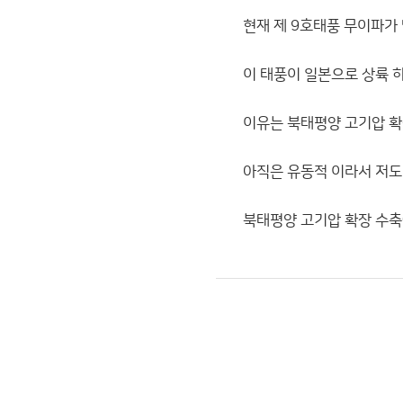
현재 제 9호태풍 무이파가
이 태풍이 일본으로 상륙 
이유는 북태평양 고기압 확
아직은 유동적 이라서 저
북태평양 고기압 확장 수축