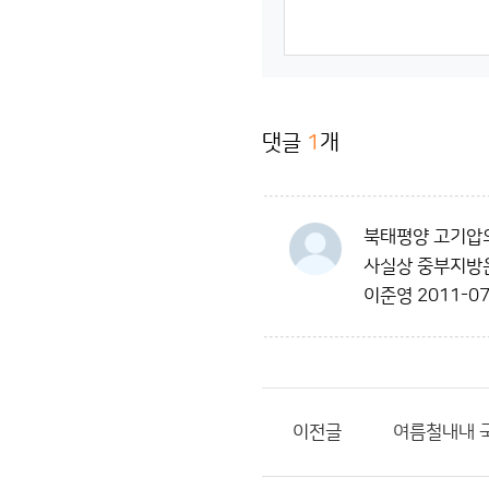
댓글
1
개
북태평양 고기압
사실상 중부지방은
이준영
2011-07
이전글
여름철내내 