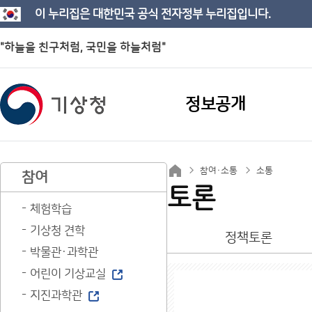
이 누리집은 대한민국 공식 전자정부 누리집입니다.
"하늘을 친구처럼, 국민을 하늘처럼"
정보공개
참여·소통
소통
참여
토론
체험학습
기상청 견학
정책토론
박물관·과학관
어린이 기상교실
지진과학관