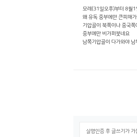
모레(31일오후)부터 8월
왜 유독 중부에만 큰피해가
기압골이 북쪽이나 중국쪽
중부에만 비가퍼붓네요
남쪽기압골이 다가와야 남