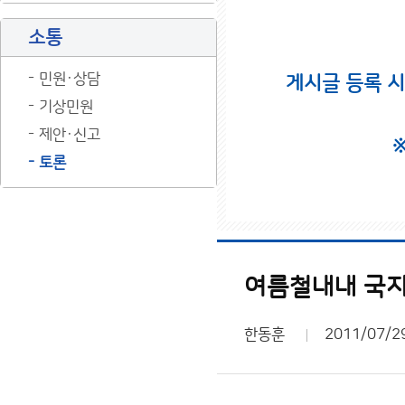
소통
민원·상담
게시글 등록 
기상민원
제안·신고
토론
여름철내내 국
한동훈
2011/07/2