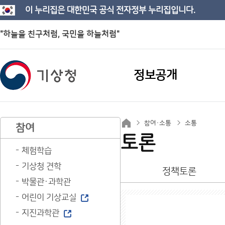
이 누리집은 대한민국 공식 전자정부 누리집입니다.
"하늘을 친구처럼, 국민을 하늘처럼"
정보공개
참여·소통
소통
참여
토론
체험학습
기상청 견학
정책토론
박물관·과학관
어린이 기상교실
지진과학관