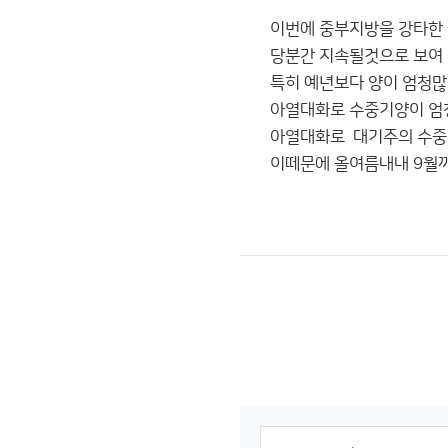
이번에 중부지방을 강타한
당분간 지속될것으로 보여
특히 예년보다 양이 엄청
아열대화로 수중기양이 엄
아열대화로 대기주의 수
이떼문에 올여름내내 9월