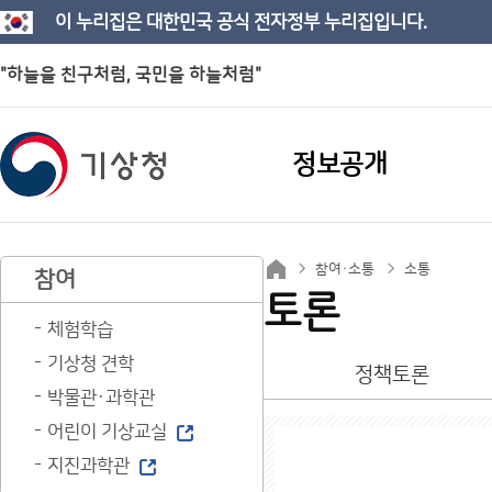
이 누리집은 대한민국 공식 전자정부 누리집입니다.
"하늘을 친구처럼, 국민을 하늘처럼"
정보공개
참여·소통
소통
참여
토론
체험학습
기상청 견학
정책토론
박물관·과학관
어린이 기상교실
지진과학관