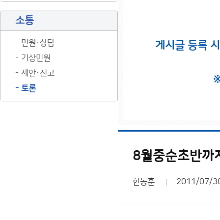
소통
민원·상담
게시글 등록 
기상민원
제안·신고
토론
8월중순초반까
한동훈
2011/07/3