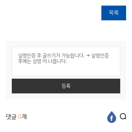
목록
등록
댓글
0
개