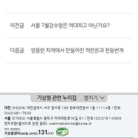
이전글
서울 7월강수량은 역대최고 아닌가요?
다음글
엉뚱한 지역에서 만들어진 적란운과 천둥번개
기상청 관련 누리집
펼치기
대전
(35208) 대전광역시 서구 청사로 189 정부대전청사 1동 11~14층 / 전화
(042)481-7500
서울
(07062) 서울특별시 동작구 여의대방로16길 61 / 전화
(02)2181-0900
전자우편(웹사이트 관련 문의): webmasterkma@korea.kr