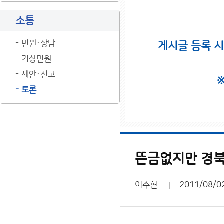
소통
민원·상담
게시글 등록 
기상민원
제안·신고
토론
뜬금없지만 경북
이주현
2011/08/0