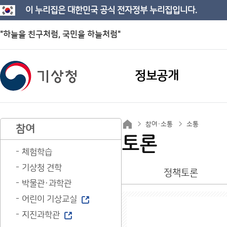
이 누리집은 대한민국 공식 전자정부 누리집입니다.
"하늘을 친구처럼, 국민을 하늘처럼"
정보공개
참여·소통
소통
참여
토론
체험학습
기상청 견학
정책토론
박물관·과학관
어린이 기상교실
지진과학관