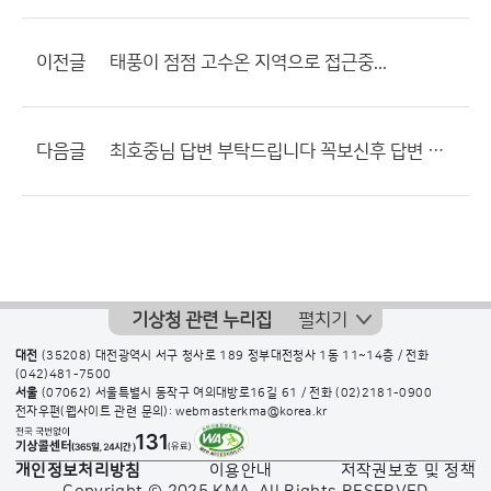
이전글
태풍이 점점 고수온 지역으로 접근중...
다음글
최호중님 답변 부탁드립니다 꼭보신후 답변 꼭 부탁해요
기상청 관련 누리집
펼치기
대전
(35208) 대전광역시 서구 청사로 189 정부대전청사 1동 11~14층 / 전화
(042)481-7500
서울
(07062) 서울특별시 동작구 여의대방로16길 61 / 전화
(02)2181-0900
전자우편(웹사이트 관련 문의): webmasterkma@korea.kr
개인정보처리방침
이용안내
저작권보호 및 정책