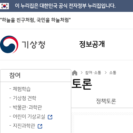
이 누리집은 대한민국 공식 전자정부 누리집입니다.
"하늘을 친구처럼, 국민을 하늘처럼"
정보공개
참여·소통
소통
참여
토론
체험학습
기상청 견학
정책토론
박물관·과학관
어린이 기상교실
지진과학관