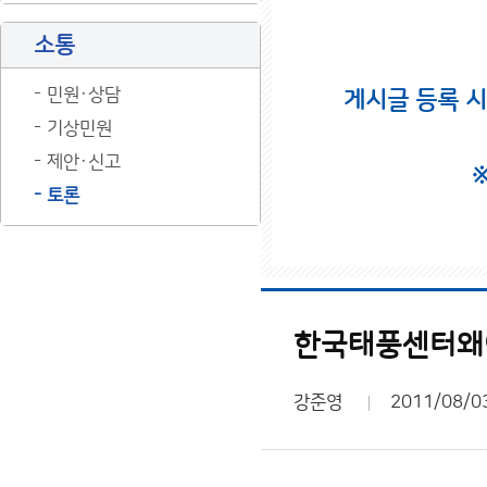
소통
민원·상담
게시글 등록 
기상민원
제안·신고
토론
한국태풍센터왜
강준영
2011/08/0