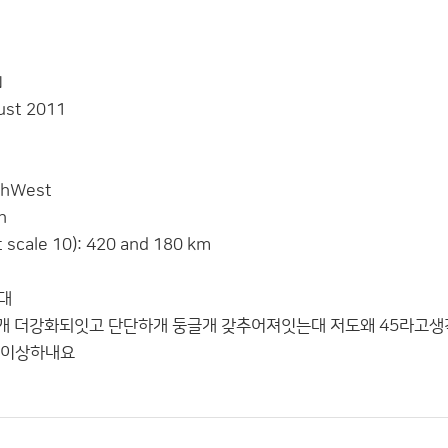
N
ust 2011
thWest
h
t scale 10): 420 and 180 km
대
개 더강화되잇고 단단하개 둥글개 갖추어져잇는대 저도왜 45라고
 이상하내요