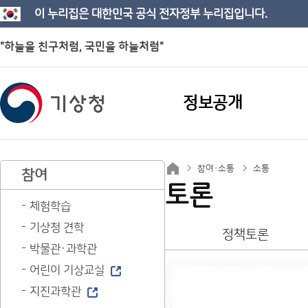
이 누리집은 대한민국 공식 전자정부 누리집입니다.
"하늘을 친구처럼, 국민을 하늘처럼"
정보공개
참여·소통
소통
참여
토론
체험학습
기상청 견학
정책토론
박물관·과학관
어린이 기상교실
지진과학관