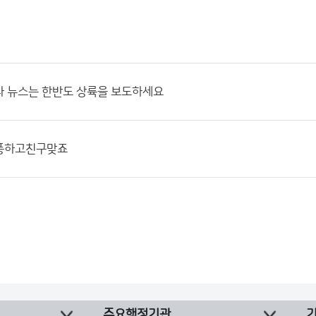
나 뉴스는 한반도 상륙을 보도하세요
풍하고친구맞죠
주요행정기관