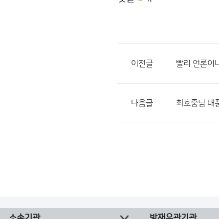
이전글
빨리 언론이
다음글
최호중님 태
소속기관
방재유관기관