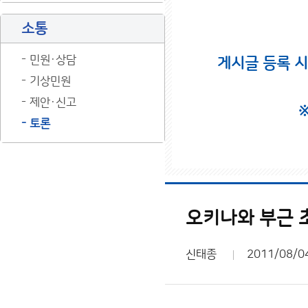
소통
민원·상담
게시글 등록 
기상민원
제안·신고
토론
오키나와 부근 초
신태종
2011/08/0