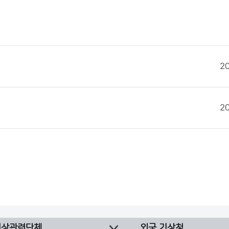
2
2
기상관련단체
외국 기상청