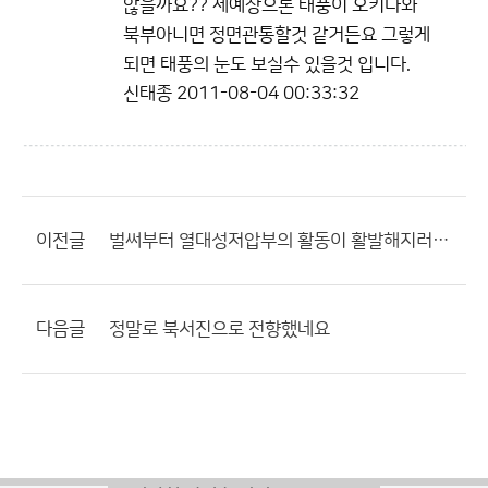
않을까요?? 제예상으론 태풍이 오키나와
북부아니면 정면관통할것 같거든요 그렇게
되면 태풍의 눈도 보실수 있을것 입니다.
신태종
2011-08-04 00:33:32
이전글
벌써부터 열대성저압부의 활동이 활발해지러고합니다
다음글
정말로 북서진으로 전향했네요