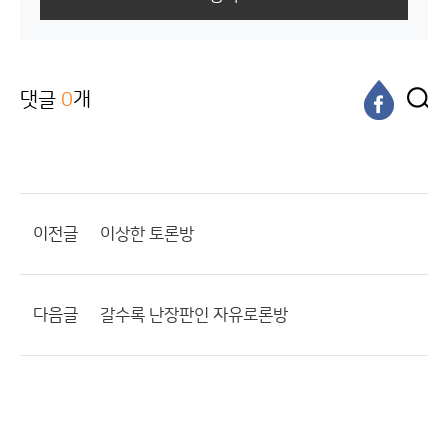
댓글
0
개
이전글
이상한 토론방
다음글
갈수록 난장판인 자유로론방