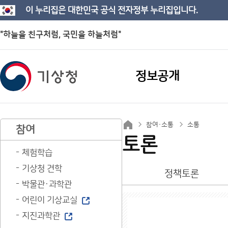
이 누리집은 대한민국 공식 전자정부 누리집입니다.
"하늘을 친구처럼, 국민을 하늘처럼"
정보공개
참여·소통
소통
참여
토론
체험학습
기상청 견학
정책토론
박물관·과학관
어린이 기상교실
지진과학관