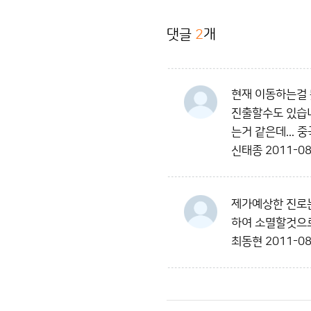
댓글
2
개
현재 이동하는걸 
진출할수도 있습니
는거 같은데... 
신태종
2011-08
제가예상한 진로는
하여 소멸할것으
최동현
2011-08