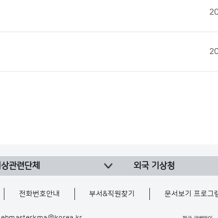
2
2
기상관련단체
외국 기상청
전화번호안내
부서&직원찾기
문서보기 프로그