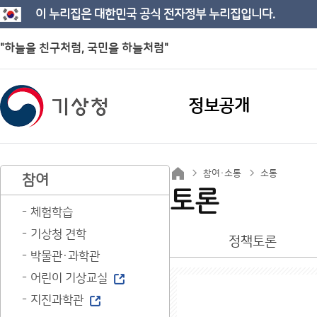
이 누리집은 대한민국 공식 전자정부 누리집입니다.
"하늘을 친구처럼, 국민을 하늘처럼"
정보공개
참여·소통
소통
참여
토론
체험학습
기상청 견학
정책토론
박물관·과학관
어린이 기상교실
지진과학관