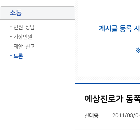
소통
민원·상담
게시글 등록 
기상민원
제안·신고
토론
예상진로가 동쪽
신태종
2011/08/0