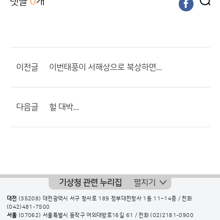
댓글
0
개
이전글
이번태풍이 서해상으로 북상하면...
다음글
헐 대박...
기상청 관련 누리집
펼치기
대전
(35208) 대전광역시 서구 청사로 189 정부대전청사 1동 11~14층 / 전화
(042)481-7500
서울
(07062) 서울특별시 동작구 여의대방로16길 61 / 전화
(02)2181-0900