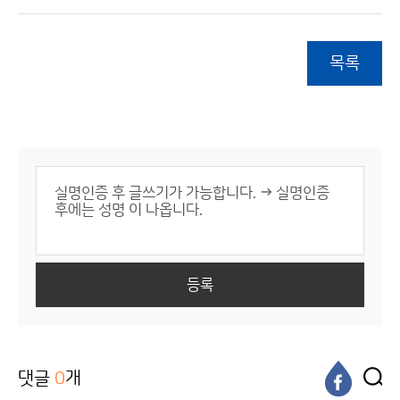
목록
등록
댓글
0
개