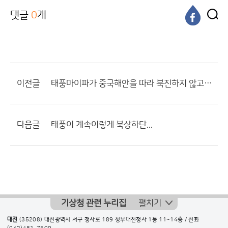
댓글
0
개
이전글
태풍마이파가 중국해안을 따라 북진하지 않고 서해해상으로 진격한다면
다음글
태풍이 계속이렇게 북상하단...
기상청 관련 누리집
펼치기
대전
(35208) 대전광역시 서구 청사로 189 정부대전청사 1동 11~14층 / 전화