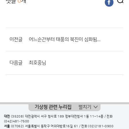
댓글
0
개
이전글
어느순간부터 태풍의 북진이 심화됨...
다음글
최호중님
기상청 관련 누리집
펼치기
대전
(35208) 대전광역시 서구 청사로 189 정부대전청사 1동 11~14층 / 전화
(042)481-7500
서울
(07062) 서울특별시 동작구 여의대방로16길 61 / 전화
(02)2181-0900