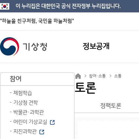
이 누리집은 대한민국 공식 전자정부 누리집입니다.
"하늘을 친구처럼, 국민을 하늘처럼"
정보공개
참여·소통
소통
참여
토론
체험학습
기상청 견학
정책토론
박물관·과학관
어린이 기상교실
지진과학관