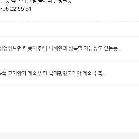
이른듯 싶고 내일 밤 쯤에나 발령될듯
-06 22:55:51
성영상보면 태풍이 전남 남해안에 상륙할 가능성도 있는듯...
쪽 고기압기 계속 발달 북태평양고기압 계속 수축...