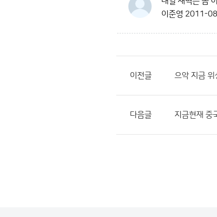
내일 새벽은 좀 
이준영
2011-08
이전글
으악 지금 위
다음글
지금현재 중국