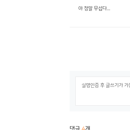
아 정말 무섭다...
댓글
4
개