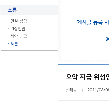
소통
민원·상담
게시글 등록 
기상민원
제안·신고
토론
으악 지금 위성
신태종
2011/08/0