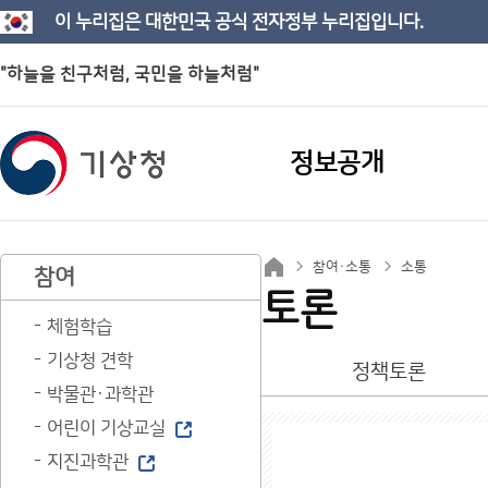
이 누리집은 대한민국 공식 전자정부 누리집입니다.
"하늘을 친구처럼, 국민을 하늘처럼"
정보공개
참여·소통
소통
참여
토론
체험학습
기상청 견학
정책토론
박물관·과학관
어린이 기상교실
지진과학관