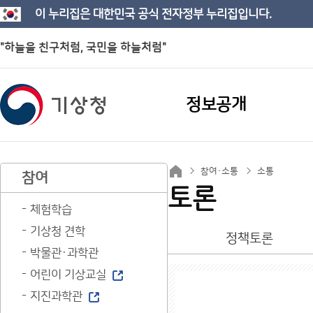
이 누리집은 대한민국 공식 전자정부 누리집입니다.
"하늘을 친구처럼, 국민을 하늘처럼"
정보공개
참여·소통
소통
참여
토론
체험학습
기상청 견학
정책토론
박물관·과학관
어린이 기상교실
지진과학관