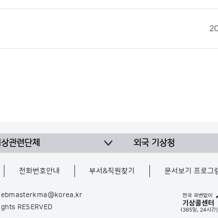
2
기상관련단체
외국 기상청
전화번호안내
부서&직원찾기
문서보기 프로그
ebmasterkma@korea.kr
Rights RESERVED