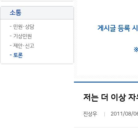
소통
민원·상담
게시글 등록 
기상민원
제안·신고
토론
저는 더 이상 
진상우
2011/08/0