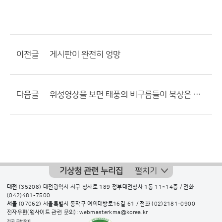
이전글
게시판이 완전히 엉망
다음글
위성영상을 보면 태풍의 비구름들이 북상은 별로 안하고 동쪽으로...
기상청 관련 누리집
펼치기
대전
(35208) 대전광역시 서구 청사로 189 정부대전청사 1동 11~14층 / 전화
(042)481-7500
서울
(07062) 서울특별시 동작구 여의대방로16길 61 / 전화
(02)2181-0900
전자우편(웹사이트 관련 문의): webmasterkma@korea.kr