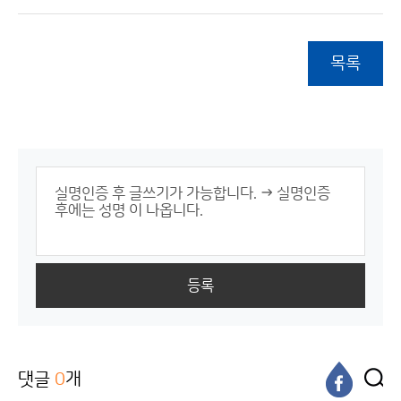
목록
등록
댓글
0
개