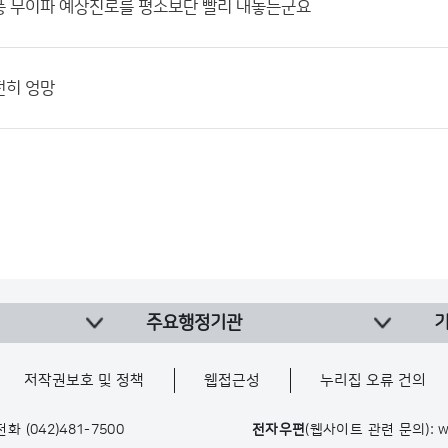
풍 무이파 예상진로를 평소보단 빨리 내놓는군요
전히 엉망
주요행정기관
저작권보호 및 정책
웹접근성
누리집 오류 건의
 전화
(042)481-7500
전자우편
(웹사이트 관련 문의): w