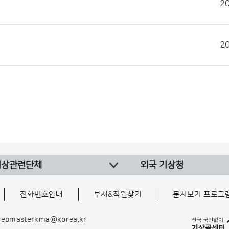
2
2
기상관련단체
외국 기상청
전화번호안내
부서&직원찾기
문서보기 프로그
ebmasterkma@korea.kr