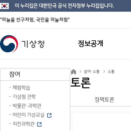
이 누리집은 대한민국 공식 전자정부 누리집입니다.
"하늘을 친구처럼, 국민을 하늘처럼"
정보공개
참여·소통
소통
참여
토론
체험학습
기상청 견학
정책토론
박물관·과학관
어린이 기상교실
지진과학관