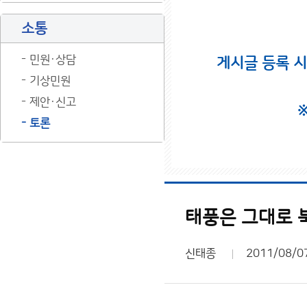
소통
민원·상담
게시글 등록 
기상민원
제안·신고
토론
태풍은 그대로 
신태종
2011/08/0