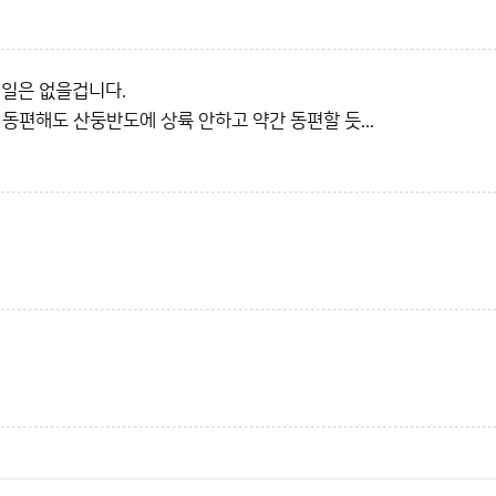
 일은 없을겁니다.
편해도 산둥반도에 상륙 안하고 약간 동편할 듯...