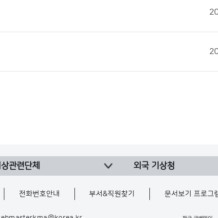
2
2
기상관련단체
외국 기상청
전화번호안내
부서&직원찾기
문서보기 프로그