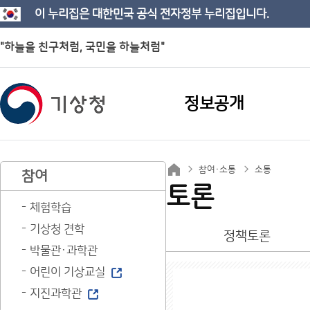
이 누리집은 대한민국 공식 전자정부 누리집입니다.
"하늘을 친구처럼, 국민을 하늘처럼"
정보공개
참여·소통
소통
참여
토론
체험학습
기상청 견학
정책토론
박물관·과학관
어린이 기상교실
지진과학관