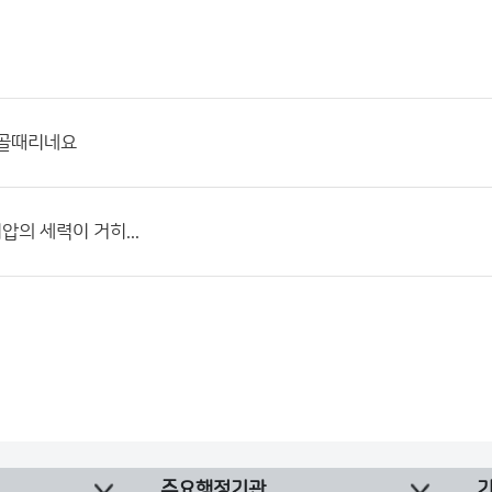
 골때리네요
의 세력이 거히...
주요행정기관