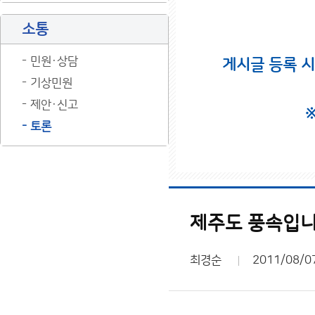
소통
민원·상담
게시글 등록 
기상민원
제안·신고
토론
제주도 풍속입니
최경순
2011/08/0