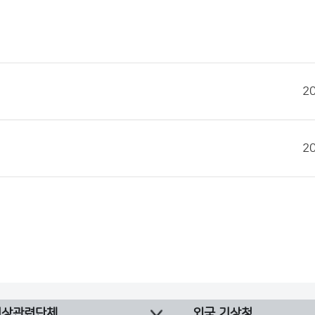
2
2
기상관련단체
외국 기상청