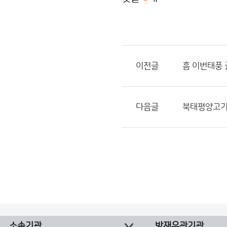
이전글
흠 이번태풍
다음글
북태평양고기압
소속기관
방재유관기관