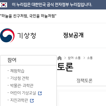
이 누리집은 대한민국 공식 전자정부 누리집입니다.
"하늘을 친구처럼, 국민을 하늘처럼"
정보공개
참여·소통
소통
참여
토론
체험학습
기상청 견학
정책토론
박물관·과학관
어린이 기상교실
지진과학관