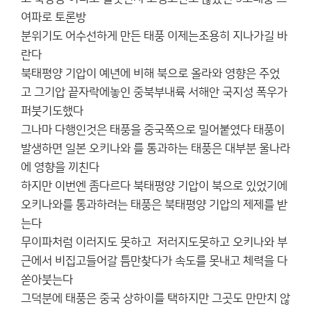
여파로 토론방
분위기도 어수선하게 만든 태풍 이제는조용히 지나가길 바
란다
북태평양 기압이 예년에 비해 북으로 올라와 영향은 주었
고 그기압 끝자락에놓인 중북부내륙 서해안 국지성 폭우가
퍼붓기도했다
그나마 다행인것은 태풍을 중국쪽으로 밀어붙였다 태풍이
발생하면 일본 오키나와 를 통과하는 태풍은 대부분 울나라
에 영향을 끼친다
하지만 이번엔 좀다르다 북태평양 기압이 북으로 있었기에
오키나와를 통과하려는 태풍은 북태평양 기압의 제제를 받
는다
무이파처럼 이러지도 못하고 저러지도못하고 오키나와 부
근에서 비집고들어갈 틈만찾다가 속도를 못내고 체력을 다
쏟아붓는다
그덕분에 태풍은 중국 상하이를 택하지만 그곳도 만만치 않