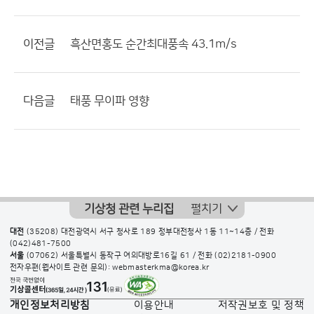
이전글
흑산면홍도 순간최대풍속 43.1m/s
다음글
태풍 무이파 영향
기상청 관련 누리집
펼치기
대전
(35208) 대전광역시 서구 청사로 189 정부대전청사 1동 11~14층 / 전화
(042)481-7500
서울
(07062) 서울특별시 동작구 여의대방로16길 61 / 전화
(02)2181-0900
전자우편(웹사이트 관련 문의): webmasterkma@korea.kr
개인정보처리방침
이용안내
저작권보호 및 정책