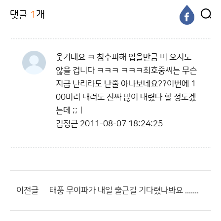
댓글
1
개
웃기네요 ㅋ 침수피해 입을만큼 비 오지도
않을 겁니다 ㅋㅋㅋ ㅋㅋㅋ최호중씨는 무슨
지금 난리라도 난줄 아나보네요??이번에 1
00미리 내려도 진짜 많이 내렸다 할 정도겠
는데 ;;ㅣ
김정근
2011-08-07 18:24:25
이전글
태풍 무이파가 내일 출근길 기다렸나봐요 .......