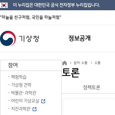
이 누리집은 대한민국 공식 전자정부 누리집입니다.
"하늘을 친구처럼, 국민을 하늘처럼"
정보공개
참여·소통
소통
참여
토론
체험학습
기상청 견학
정책토론
박물관·과학관
어린이 기상교실
지진과학관