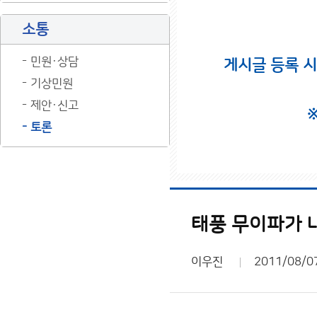
소통
민원·상담
게시글 등록 
기상민원
제안·신고
토론
태풍 무이파가 내일
이우진
2011/08/0