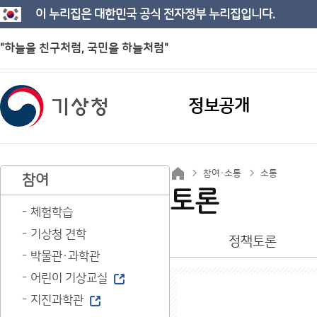
이 누리집은 대한민국 공식 전자정부 누리집입니다.
"하늘을 친구처럼, 국민을 하늘처럼"
정보공개
참여·소통
소통
참여
토론
체험학습
기상청 견학
정책토론
박물관·과학관
어린이 기상교실
지진과학관