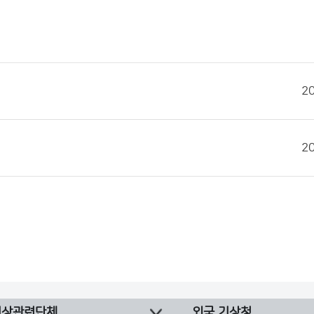
2
2
기상관련단체
외국 기상청