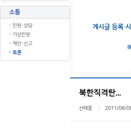
소통
민원·상담
게시글 등록 
기상민원
제안·신고
토론
북한직격탄...
신태종
2011/08/0