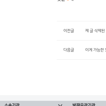
이전글
제 글 삭제된
다음글
이게 가능한
소속기관
방재유관기관