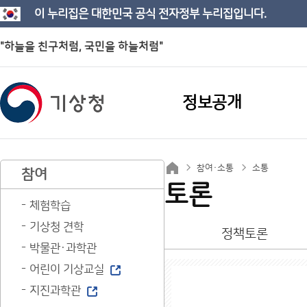
이 누리집은 대한민국 공식 전자정부 누리집입니다.
"하늘을 친구처럼, 국민을 하늘처럼"
정보공개
참여·소통
소통
참여
토론
체험학습
기상청 견학
정책토론
박물관·과학관
어린이 기상교실
지진과학관