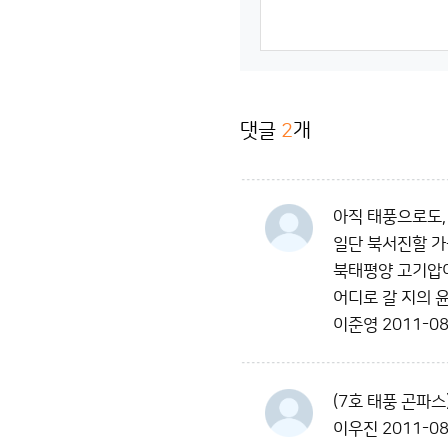
댓글
2
개
아직 태풍으로도,
일단 북서진할 가
북태평양 고기압
어디로 갈 지의 
이준영
2011-08
(7호 태풍 곤파스
이우진
2011-08