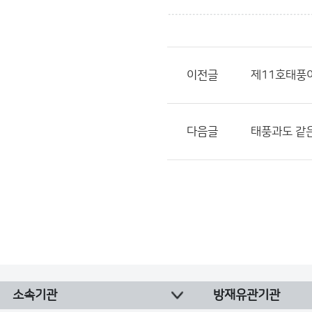
이전글
제11호태풍이
다음글
태풍과도 같은
소속기관
방재유관기관