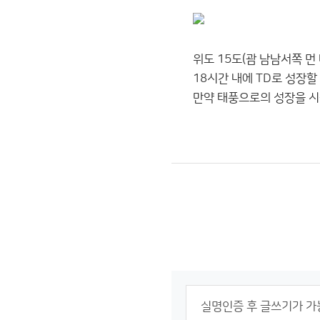
위도 15도(괌 남남서쪽 먼
18시간 내에 TD로 성장
만약 태풍으로의 성장을 시작