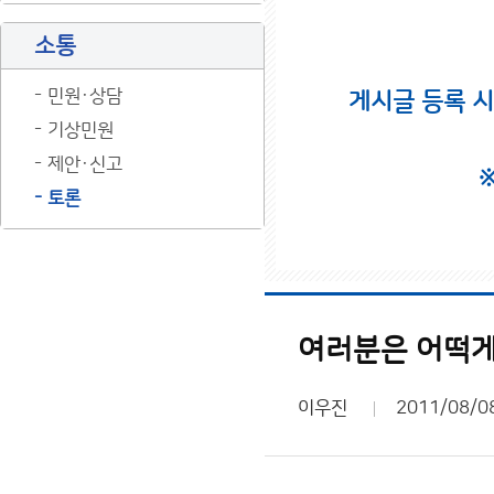
소통
민원·상담
게시글 등록 
기상민원
제안·신고
토론
여러분은 어떡게
이우진
2011/08/0