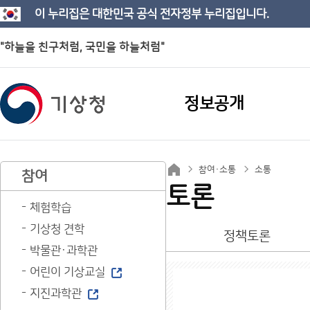
이 누리집은 대한민국 공식 전자정부 누리집입니다.
"하늘을 친구처럼, 국민을 하늘처럼"
정보공개
참여·소통
소통
참여
토론
체험학습
기상청 견학
정책토론
박물관·과학관
어린이 기상교실
지진과학관