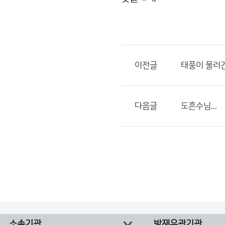
이전글
태풍이 물러간
다음글
도흔수님...
소속기관
방재유관기관