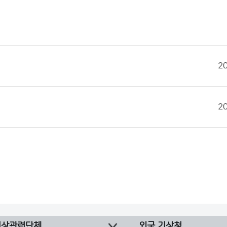
2
2
기상관련단체
외국 기상청