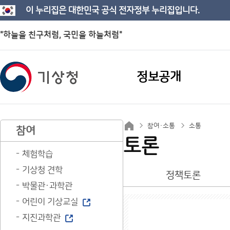
이 누리집은 대한민국 공식 전자정부 누리집입니다.
"하늘을 친구처럼, 국민을 하늘처럼"
정보공개
참여·소통
소통
참여
토론
체험학습
기상청 견학
정책토론
박물관·과학관
어린이 기상교실
지진과학관