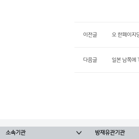
이전글
오 한페이지
다음글
일본 남쪽에 
소속기관
방재유관기관