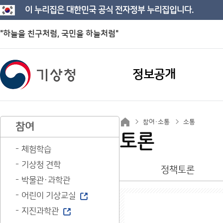
이 누리집은 대한민국 공식 전자정부 누리집입니다.
"하늘을 친구처럼, 국민을 하늘처럼"
정보공개
참여·소통
소통
참여
토론
체험학습
기상청 견학
정책토론
박물관·과학관
어린이 기상교실
지진과학관