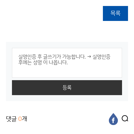
목록
등록
댓글
0
개