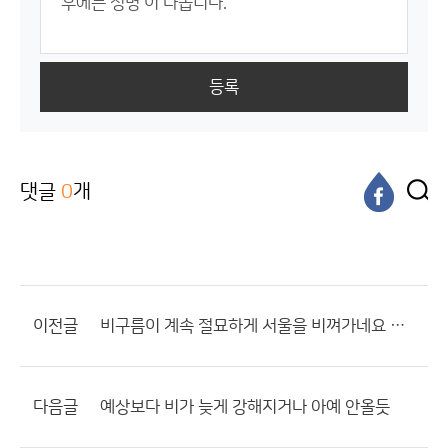
등록
댓글
0
개
이전글
비구름이 계속 절묘하게 서울을 비껴가네요 ㅋㅋㅋ
다음글
예상보다 비가 늦게 강해지거나 아예 안올듯