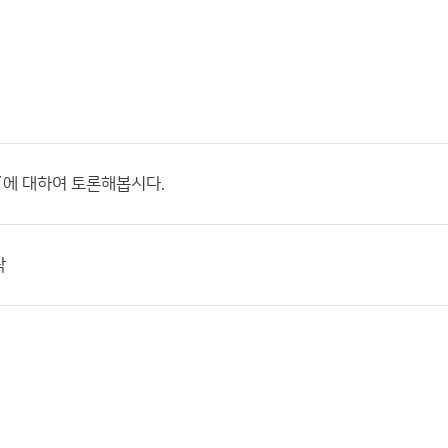
´에 대하여 토론해봅시다.
탁