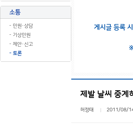
소통
민원·상담
게시글 등록 
기상민원
제안·신고
토론
제발 날씨 중계하
허정태
2011/08/1