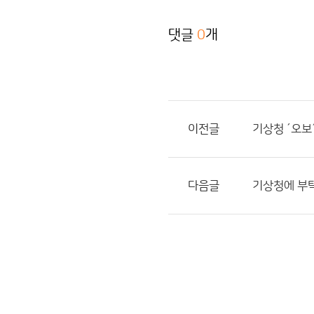
댓글
0
개
이전글
기상청 ´오보
다음글
기상청에 부