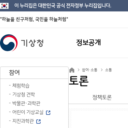
이 누리집은 대한민국 공식 전자정부 누리집입니다.
"하늘을 친구처럼, 국민을 하늘처럼"
정보공개
참여·소통
소통
참여
토론
체험학습
기상청 견학
정책토론
박물관·과학관
어린이 기상교실
지진과학관