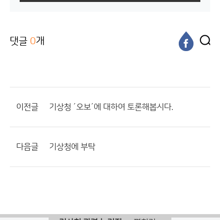
댓글
0
개
이전글
기상청 ´오보´에 대하여 토론해봅시다.
다음글
기상청에 부탁