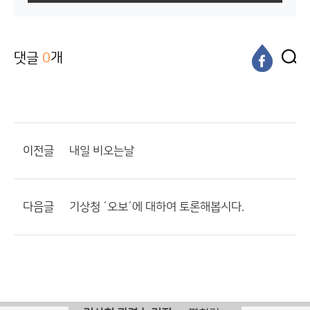
댓글
0
개
이전글
내일 비오는날
다음글
기상청 ´오보´에 대하여 토론해봅시다.