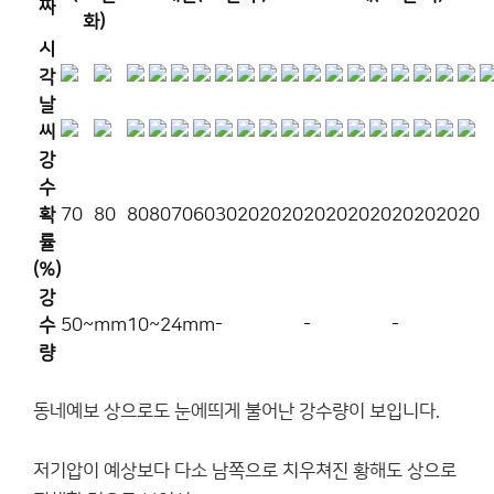
짜
화)
시
각
날
씨
강
수
확
70
80
80
80
70
60
30
20
20
20
20
20
20
20
20
20
20
20
률
(%)
강
수
50~mm
10~24mm
-
-
-
량
동네예보 상으로도 눈에띄게 불어난 강수량이 보입니다.
저기압이 예상보다 다소 남쪽으로 치우쳐진 황해도 상으로