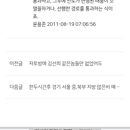
통과하고, 그후에 진로가 변형된 태풍이 소
멸을하거나, 선행한 경로를 통과하는 식이
죠.
윤용준
2011-08-19 07:06:56
이전글
자토방에 김선희 같은놈들만 없었어도
다음글
한두시간후 경기 서울 중,북부 지방 많은비 예상...