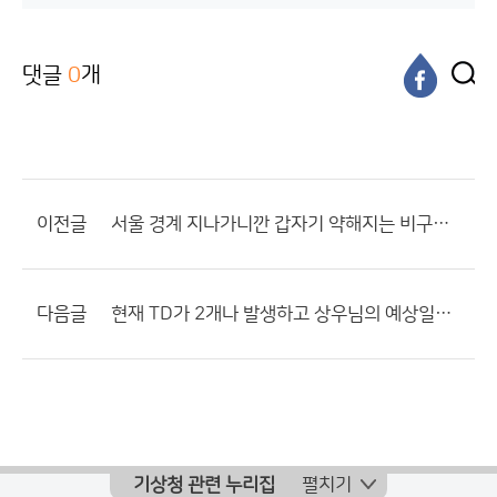
댓글
0
개
이전글
서울 경계 지나가니깐 갑자기 약해지는 비구름 ㅋㅋㅋ
다음글
현재 TD가 2개나 발생하고 상우님의 예상일기도, 호중님의 그림을보니...
기상청 관련 누리집
펼치기