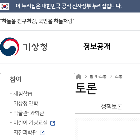
이 누리집은 대한민국 공식 전자정부 누리집입니다.
"하늘을 친구처럼, 국민을 하늘처럼"
정보공개
참여·소통
소통
참여
토론
체험학습
기상청 견학
정책토론
박물관·과학관
어린이 기상교실
지진과학관