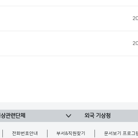
2
2
기상관련단체
외국 기상청
전화번호안내
부서&직원찾기
문서보기 프로그