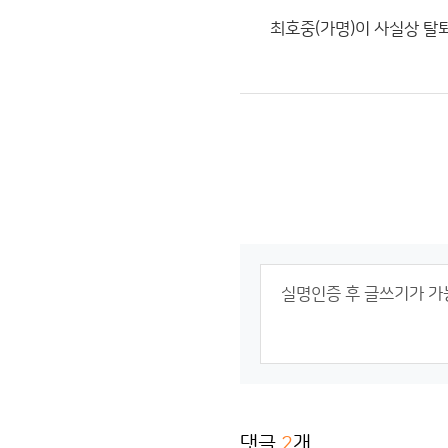
최호중(가명)이 사실상 탈
댓글
2
개