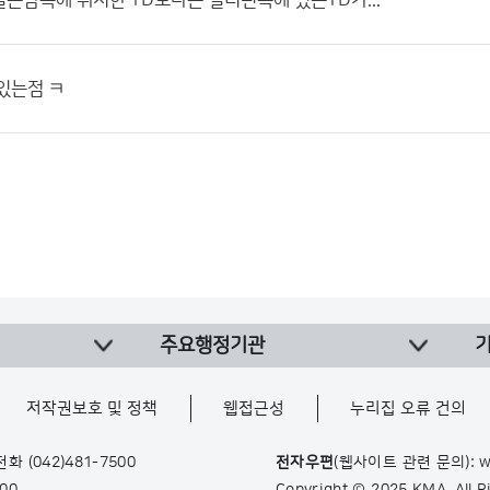
본남쪽에 위치한 TD보다는 필리핀쪽에 있는TD가...
있는점 ㅋ
주요행정기관
저작권보호 및 정책
웹접근성
누리집 오류 건의
 전화
(042)481-7500
전자우편
(웹사이트 관련 문의): w