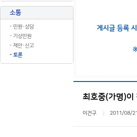
소통
민원·상담
게시글 등록 
기상민원
제안·신고
토론
최호중(가명)이 
이건구
2011/08/2