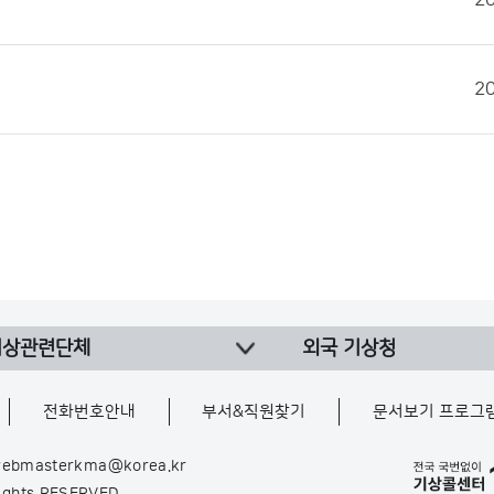
2
2
기상관련단체
외국 기상청
전화번호안내
부서&직원찾기
문서보기 프로그
ebmasterkma@korea.kr