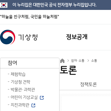
이 누리집은 대한민국 공식 전자정부 누리집입니다.
"하늘을 친구처럼, 국민을 하늘처럼"
정보공개
참여·소통
소통
참여
토론
체험학습
기상청 견학
정책토론
박물관·과학관
어린이 기상교실
지진과학관