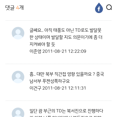
댓글
4
개
글쎄요.. 아직 태풍도 아닌 TD로도 발달못
한 상태이며 발달할 지도 의문이기에 좀 더
지켜봐야 할 듯
이준영
2011-08-21 12:22:09
흠.. 대만 북부 직간접 영향 있을까요 ? 중국
남서부 푸젠성쪽하구요
이건구
2011-08-21 12:11:31
일단 괌 부근의 TD는 북서진으로 진행하다