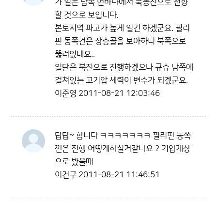
가 일본 남쪽 먼바다에서 북동진으로 전향
할 것으로 보입니다.
본토지역 파고가 높게 일긴 하겠군요. 필리
핀 동쪽건은 상층골을 보아하니 북쪽으로
뚫려있네요..
일단은 북진으로 진행하겠으나 규슈 남쪽에
걸쳐있는 고기압 세력이 변수가 되겠군요.
이준영
2011-08-21 12:03:46
답답~ 합니다 ㅋㅋㅋㅋㅋㅋㅋ 필리핀 동쪽
껀은 진행 어떻게하실거같나요 ? 기압계상
으로 봤을떄
이건구
2011-08-21 11:46:51