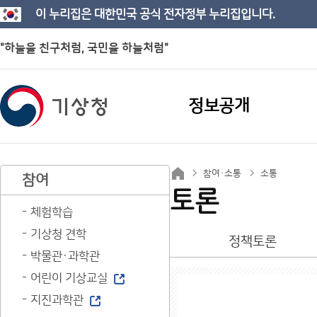
이 누리집은 대한민국 공식 전자정부 누리집입니다.
"하늘을 친구처럼, 국민을 하늘처럼"
정보공개
참여·소통
소통
참여
토론
체험학습
기상청 견학
정책토론
박물관·과학관
어린이 기상교실
지진과학관