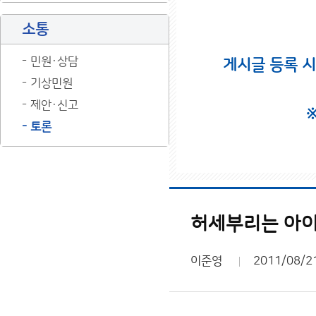
소통
민원·상담
게시글 등록 
기상민원
제안·신고
토론
허세부리는 아
이준영
2011/08/2