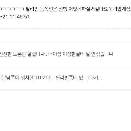
ㅋㅋㅋㅋㅋㅋㅋ 필리핀 동쪽껀은 진행 어떻게하실거같나요 ? 기압계
-21 11:46:51
건전한 토론만 할렵니다 . 더이상 이상한글에 말 안섞습니다
본남쪽에 위치한 TD보다는 필리핀쪽에 있는TD가...