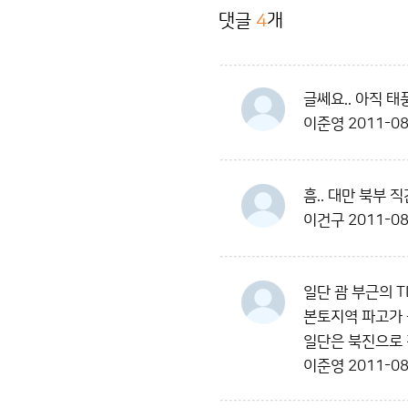
댓글
4
개
글쎄요.. 아직 
이준영
2011-08
흠.. 대만 북부
이건구
2011-08
일단 괌 부근의 
본토지역 파고가 
일단은 북진으로 
이준영
2011-08