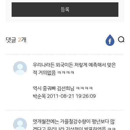
등록
댓글
2
개
우리나라든 외국이든 저렇게 예측해서 맞은
적 거의없음 ㅋㅋㅋㅋ
역시 중궈빠 김선희님 ㅋㅋㅋㅋ
박순옥
2011-08-21 19:26:09
몃개월전에는 가을철강수량이 평넌보다 많
겟다고 우리나라 기상청이 발표하엿음 ㅋㅋ