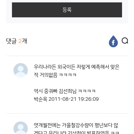
등록
댓글
2
개
우리나라든 외국이든 저렇게 예측해서 맞은
적 거의없음 ㅋㅋㅋㅋ
역시 중궈빠 김선희님 ㅋㅋㅋㅋ
박순옥
2011-08-21 19:26:09
몃개월전에는 가을철강수량이 평넌보다 많
겟다고 우리나라 기상청이 발표하엿음 ㅋㅋ