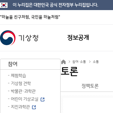
이 누리집은 대한민국 공식 전자정부 누리집입니다.
"하늘을 친구처럼, 국민을 하늘처럼"
정보공개
참여·소통
소통
참여
토론
체험학습
기상청 견학
정책토론
박물관·과학관
어린이 기상교실
지진과학관