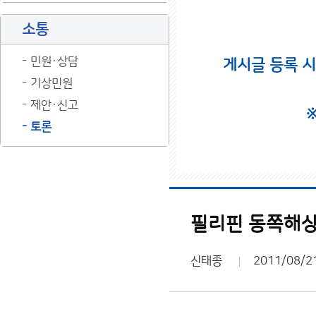
소통
민원·상담
게시글 등록 
기상민원
제안·신고
토론
필리핀 동쪽해상
신태종
2011/08/2